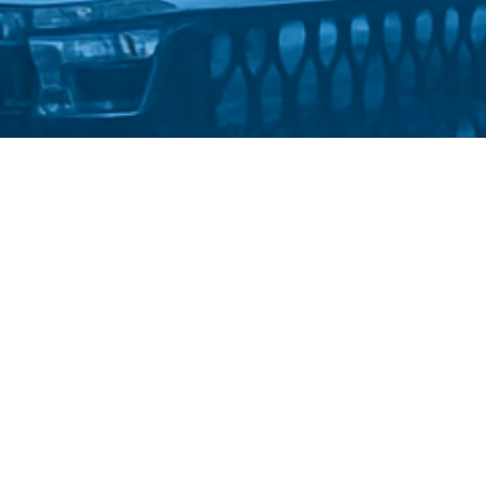
Стати студентом
Політика конфіденційності
іверситет імені Михайла Драгоманова
::
Факультет спеціальної 
2025-2026