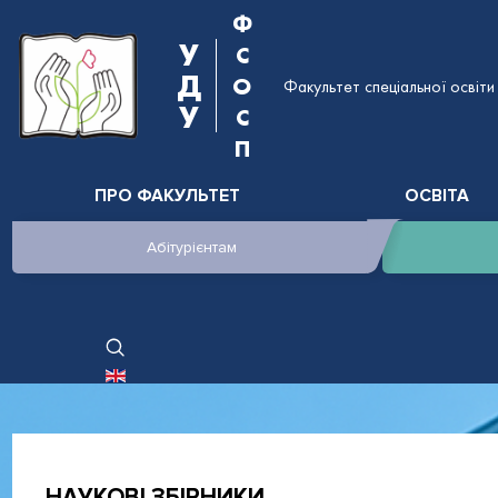
Ф
У
С
Д
О
Факультет спеціальної освіти 
У
С
П
ПРО ФАКУЛЬТЕТ
ОСВІТА
Абітурієнтам
ОБЕРІТЬ СВОЮ МОВУ
НАУКОВІ ЗБІРНИКИ