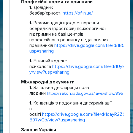
Професійні норми та принципи
Довідник
безбар’єрності
https://bf.in.ua/
Рекомендації щодо створення
осередків (просторів) психологічної
підтримки на базі центрів
професійного розвитку педагогічних
працівників
https://drive.google.com/file/d/1B5
usp=sharing
Етичний кодекс
психолога
https://drive.google.com/file/d/1Uy
y/view?usp=sharing
Міжнародні документи
Загальна декларація прав
людини
https://zakon.rada.gov.ua/laws/show/995_015
Конвенція з подолання дискримінації
в
освіті
https://drive.google.com/file/d/1oayR2ZCo
597wCb/view?usp=sharing
Закони України