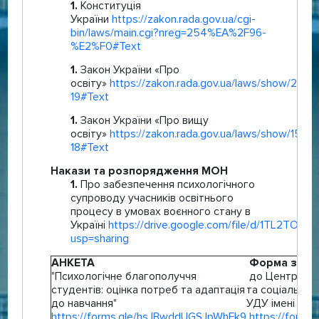
Конституція
України
https://zakon.rada.gov.ua/cgi-
bin/laws/main.cgi?nreg=254%EA%2F96-
%E2%F0#Text
Закон України «Про
освіту»
https://zakon.rada.gov.ua/laws/show/2145-
19#Text
Закон України «Про вищу
освіту»
https://zakon.rada.gov.ua/laws/show/1556-
18#Text
Накази та розпорядження МОН
Про забезпечення психологічного
супроводу учасників освітнього
процесу в умовах воєнного стану в
Україні
https://drive.google.com/file/d/1TL2T
usp=sharing
АНКЕТА
Форма звер
"Психологічне благополуччя
до Центру пс
студентів: оцінка потреб та адаптація
та соціальної
до навчання"
УДУ імені Ми
https://forms.gle/hsJBwddUGSJpWhEk9
https://forms