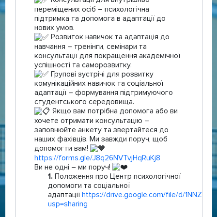
переміщених осіб – психологічна
підтримка та допомога в адаптації до
нових умов.
Розвиток навичок та адаптація до
навчання – тренінги, семінари та
консультації для покращення академічної
успішності та саморозвитку.
Групові зустрічі для розвитку
комунікаційних навичок та соціальної
адаптації – формування підтримуючого
студентського середовища.
Якщо вам потрібна допомога або ви
хочете отримати консультацію –
заповнюйте анкету та звертайтеся до
наших фахівців. Ми завжди поруч, щоб
допомогти вам!
https://forms.gle/J8q26NVTvjHqRuKj8
Ви не одні – ми поруч!
Положення про Центр психологічної
допомоги та соціальної
адаптації
https://drive.google.com/file/d/1NNZ
usp=sharing