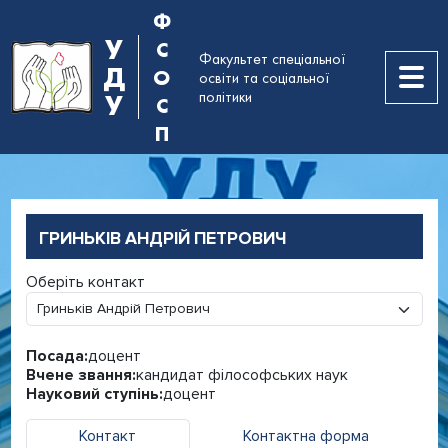
Ф
У
С
Факультет спеціальної
Д
О
освіти та соціальної
політики
У
С
П
ГРИНЬКІВ АНДРІЙ ПЕТРОВИЧ
Оберіть контакт
Посада:
доцент
Вчене звання:
кандидат філософських наук
Науковий ступінь:
доцент
Контакт
Контактна форма