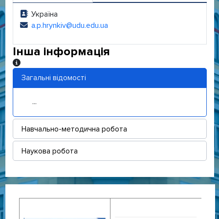
Україна
Адреса:
a.p.hrynkiv@udu.edu.ua
Електронна адреса:
Інша інформація
Інша інформація
Загальні відомості
...
Навчально-методична робота
Наукова робота