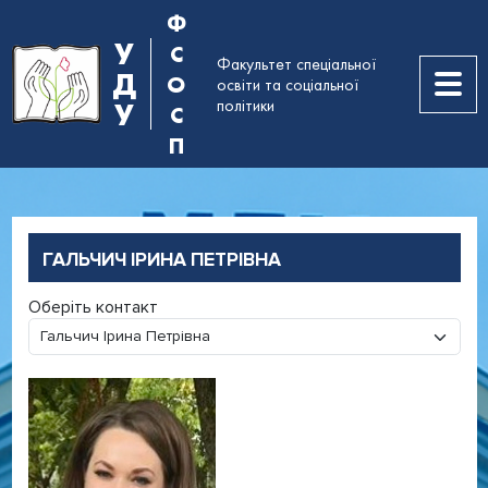
Ф
У
С
Факультет спеціальної
Д
О
освіти та соціальної
політики
У
С
П
ГАЛЬЧИЧ ІРИНА ПЕТРІВНА
Оберіть контакт