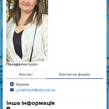
Посада:
викладач
Контакт
Контактна форма
Україна
Адреса:
i.p.halchych@udu.edu.ua
Електронна адреса:
Інша інформація
Інша інформація