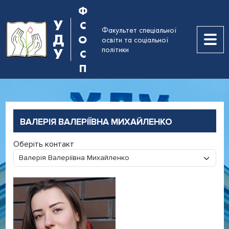
Ф
У
С
Факультет спеціальної
Д
О
освіти та соціальної
політики
У
С
П
ВАЛЕРІЯ ВАЛЕРІЇВНА МИХАЙЛЕНКО
Оберіть контакт