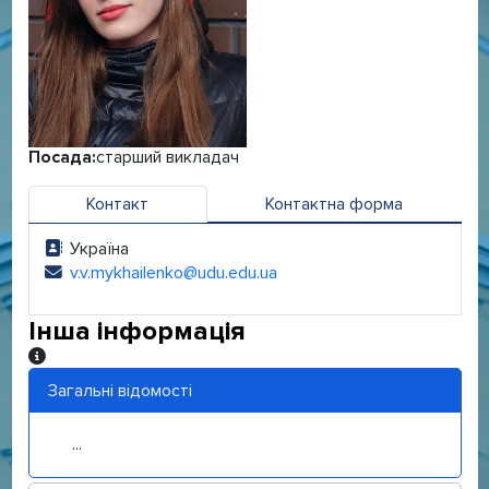
Посада:
старший викладач
Контакт
Контактна форма
Україна
Адреса:
v.v.mykhailenko@udu.edu.ua
Електронна адреса:
Інша інформація
Інша інформація
Загальні відомості
...