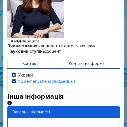
Посада:
доцент
Вчене звання:
кандидат педагогічних наук
Науковий ступінь:
доцент
Контакт
Контактна форма
Україна
Адреса:
t.o.semenyshena@udu.edu.ua
Електронна адреса:
Інша інформація
Інша інформація
Загальні відомості
...