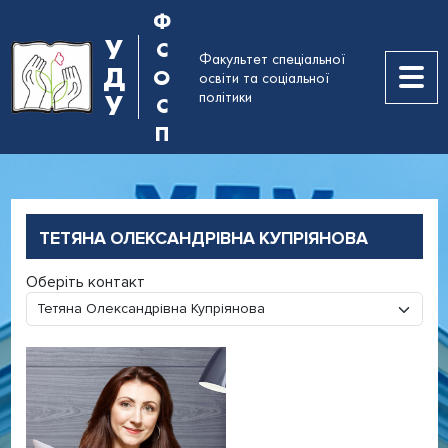
Ф
У
С
Факультет спеціальної
Д
О
освіти та соціальної
політики
У
С
П
ТЕТЯНА ОЛЕКСАНДРІВНА КУПРІЯНОВА
Оберіть контакт