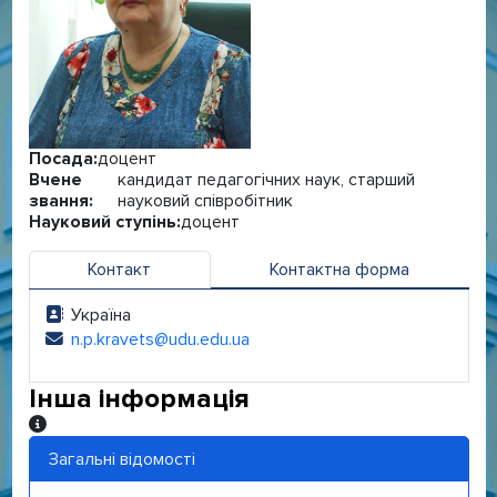
Посада:
доцент
Вчене
кандидат педагогічних наук, старший
звання:
науковий співробітник
Науковий ступінь:
доцент
Контакт
Контактна форма
Україна
Адреса:
n.p.kravets@udu.edu.ua
Електронна адреса:
Інша інформація
Інша інформація
Загальні відомості