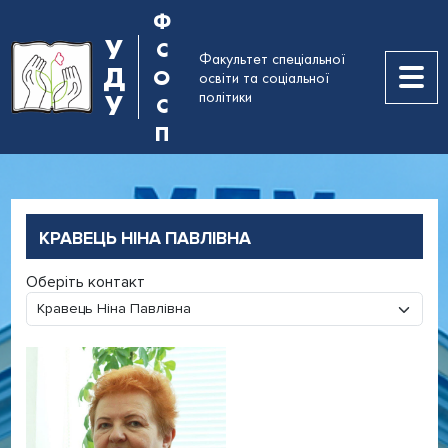
Ф
У
С
Факультет спеціальної
Д
О
освіти та соціальної
політики
У
С
П
КРАВЕЦЬ НІНА ПАВЛІВНА
Оберіть контакт