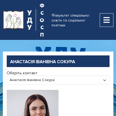
Ф
У
С
Факультет спеціальної
Д
О
освіти та соціальної
політики
У
С
П
АНАСТАСІЯ ІВАНІВНА СОКУРА
Оберіть контакт