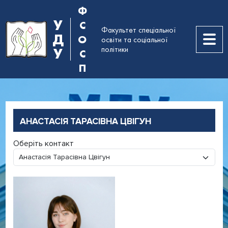
Ф
У
С
Факультет спеціальної
Д
О
освіти та соціальної
політики
У
С
П
АНАСТАСІЯ ТАРАСІВНА ЦВІГУН
Оберіть контакт