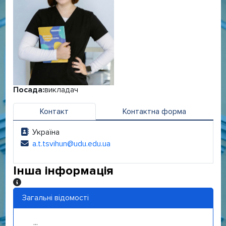
Посада:
викладач
Контакт
Контактна форма
Україна
Адреса:
a.t.tsvihun@udu.edu.ua
Електронна адреса:
Інша інформація
Інша інформація
Загальні відомості
...