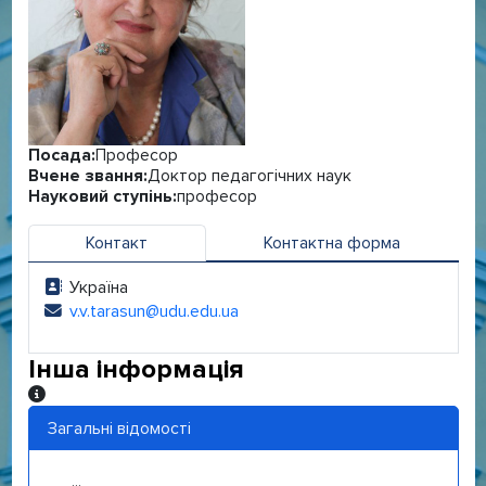
Посада:
Професор
Вчене звання:
Доктор педагогічних наук
Науковий ступінь:
професор
Контакт
Контактна форма
Україна
Адреса:
v.v.tarasun@udu.edu.ua
Електронна адреса:
Інша інформація
Інша інформація
Загальні відомості
...