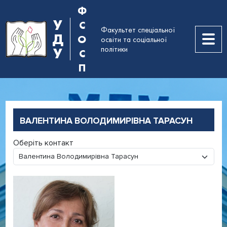
Ф
У
С
Факультет спеціальної
Д
О
освіти та соціальної
політики
У
С
П
ВАЛЕНТИНА ВОЛОДИМИРІВНА ТАРАСУН
Оберіть контакт