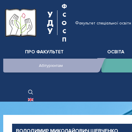
Ф
У
С
Д
О
Факультет спеціальної освіти 
У
С
П
ПРО ФАКУЛЬТЕТ
ОСВІТА
Абітурієнтам
ОБЕРІТЬ СВОЮ МОВУ
ВОЛОДИМИР МИКОЛАЙОВИЧ ШЕВЧЕНКО