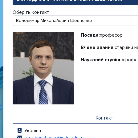
Оберіть контакт
Посада:
професор
Вчене звання:
старший н
Науковий ступінь:
профе
Контакт
Україна
Адреса:
v.m.shevchenko@udu.edu.ua