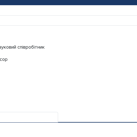
ауковий співробітник
сор