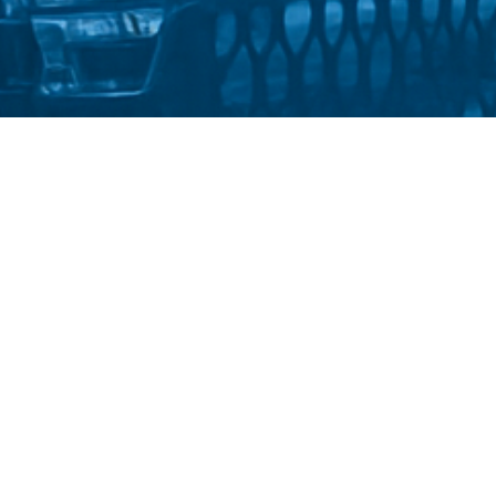
Стати студентом
Політика конфіденційності
іверситет імені Михайла Драгоманова
::
Факультет спеціальної 
2025-2026