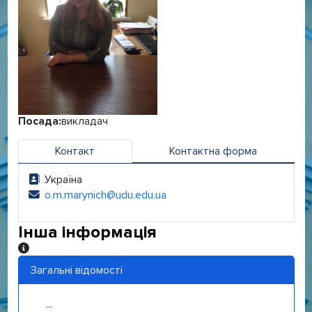
Посада:
викладач
Контакт
Контактна форма
Україна
Адреса:
o.m.marynich@udu.edu.ua
Електронна адреса:
Інша інформація
Інша інформація
Загальні відомості
...