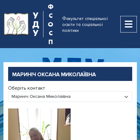
Ф
У
С
Факультет спеціальної
Д
О
освіти та соціальної
політики
У
С
П
МАРИНІЧ ОКСАНА МИКОЛАЇВНА
Оберіть контакт