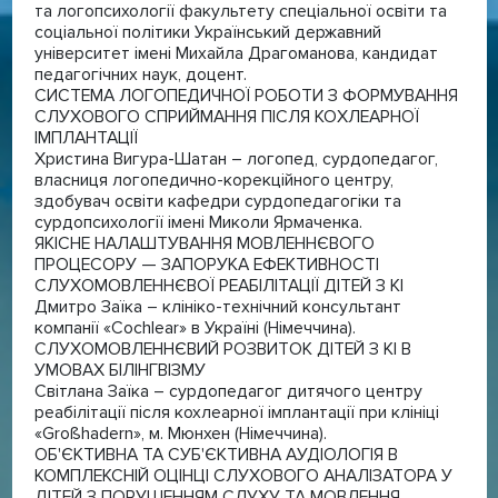
та логопсихології факультету спеціальної освіти та
соціальної політики Український державний
університет імені Михайла Драгоманова, кандидат
педагогічних наук, доцент.
СИСТЕМА ЛОГОПЕДИЧНОЇ РОБОТИ З ФОРМУВАННЯ
СЛУХОВОГО СПРИЙМАННЯ ПІСЛЯ КОХЛЕАРНОЇ
ІМПЛАНТАЦІЇ
Христина Вигура-Шатан – логопед, сурдопедагог,
власниця логопедично-корекційного центру,
здобувач освіти кафедри сурдопедагогіки та
сурдопсихології імені Миколи Ярмаченка.
ЯКІСНЕ НАЛАШТУВАННЯ МОВЛЕННЄВОГО
ПРОЦЕСОРУ — ЗАПОРУКА ЕФЕКТИВНОСТІ
СЛУХОМОВЛЕННЄВОЇ РЕАБІЛІТАЦІЇ ДІТЕЙ З КІ
Дмитро Заїка – клініко-технічний консультант
компанії «Cochlear» в Україні (Німеччина).
СЛУХОМОВЛЕННЄВИЙ РОЗВИТОК ДІТЕЙ З КІ В
УМОВАХ БІЛІНГВІЗМУ
Світлана Заїка – сурдопедагог дитячого центру
реабілітації після кохлеарної імплантації при клініці
«Großhadern», м. Мюнхен (Німеччина).
ОБ'ЄКТИВНА ТА СУБ'ЄКТИВНА АУДІОЛОГІЯ В
КОМПЛЕКСНІЙ ОЦІНЦІ СЛУХОВОГО АНАЛІЗАТОРА У
ДІТЕЙ З ПОРУШЕННЯМ СЛУХУ ТА МОВЛЕННЯ