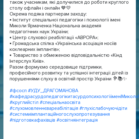
також учасникам, які долучилися до роботи круглого
столу офлайн і онлайн 💙💛
Окрема подяка партнерам заходу:
▪️ Інститут спеціальної педагогіки і психології імені
Миколи Ярмаченка Національна академія
педагогічних наук України;
▪️ Центр слухової реабілітації «АВРОРА»;
▪️ Громадська спілка «Українська асоціація носіїв
кохлеарних імплантів»;
▪️ Товариство з обмеженою відповідальністю «Кінд
Інтерслух Київ».
Разом формуємо середовище підтримки,
професійного розвитку та успішної інтеграції дітей із
порушеннями слуху в освітній простір України 🦻📚✨
#фсосп
#УДУ_ДРАГОМАНОВА
#кафедрасурдопедагогікитасурдопсихологіїіменіМиколи
#круглийстіл
#спеціальнаосвіта
#слухомовленнєвареабілітація
#глухіслабочуючідіти
#системиімплантаційногослухопротезування
#підготовкафахівців
#освітняінтеграція