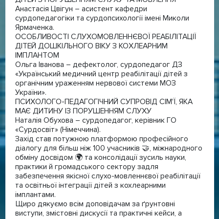
Анастасія Цвігун – асистент кафедри
сурдопедагогіки та сурдопсихології імені Миколи
Ярмаченка.
ОСОБЛИВОСТІ СЛУХОМОВЛЕННЄВОЇ РЕАБІЛІТАЦІЇ
ДІТЕЙ ДОШКІЛЬНОГО ВІКУ З КОХЛЕАРНИМ
ІМПЛАНТОМ
Ольга Іванова – дефектолог, сурдопедагог ДЗ
«Український медичний центр реабілітації дітей з
органічним ураженням нервової системи МОЗ
України».
ПСИХОЛОГО-ПЕДАГОГІЧНИЙ СУПРОВІД СІМ'Ї, ЯКА
МАЄ ДИТИНУ ІЗ ПОРУШЕННЯМ СЛУХУ
Наталія Обухова – сурдопедагог, керівник ГО
«Сурдосвіт» (Німеччина).
Захід став потужною платформою професійного
діалогу для більш ніж 100 учасників 🤝, міжнародного
обміну досвідом 🌍 та консолідації зусиль науки,
практики й громадського сектору задля
забезпечення якісної слухо-мовленнєвої реабілітації
та освітньої інтеграції дітей з кохлеарними
імплантами.
Щиро дякуємо всім доповідачам за ґрунтовні
виступи, змістовні дискусії та практичні кейси, а