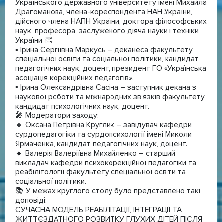
Українського державного університету імені Михайла
Драгоманова, члена-кореспондента НАН України,
дійсного члена НАПН України, доктора філософських
наук, професора, заслуженого діяча науки і техніки
України 👏
▪️ Ірина Сергіївна Маркусь – деканеса факультету
спеціальної освіти та соціальної політики, кандидат
педагогічних наук, доцент, президент ГО «Українська
асоціація корекційних педагогів».
▪️ Ірина Олександрівна Сасіна – заступник декана з
наукової роботи та міжнародних зв’язків факультету,
кандидат психологічних наук, доцент.
🎤 Модератори заходу:
🔸 Оксана Петрівна Круглик – завідувач кафедри
сурдопедагогіки та сурдопсихології імені Миколи
Ярмаченка, кандидат педагогічних наук, доцент.
🔸 Валерія Валеріївна Михайленко – старший
викладач кафедри психокорекційної педагогіки та
реабілітології факультету спеціальної освіти та
соціальної політики.
📚 У межах круглого столу було представлено такі
доповіді:
СУЧАСНА МОДЕЛЬ РЕАБІЛІТАЦІЇ, ІНТЕГРАЦІЇ ТА
ЖИТТЄЗДАТНОГО РОЗВИТКУ ГЛУХИХ ДІТЕЙ ПІСЛЯ