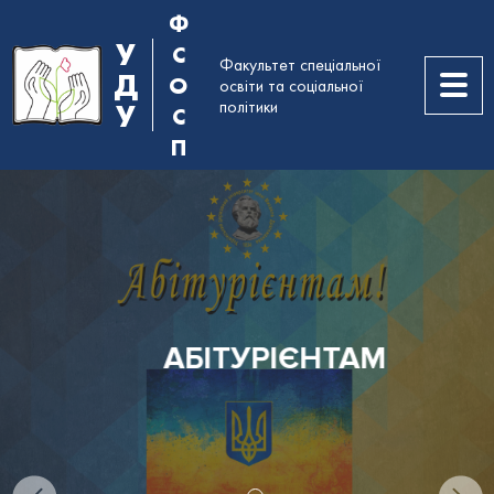
Ф
У
С
Факультет спеціальної
Д
О
освіти та соціальної
політики
У
С
П
АБІТУРІЄНТАМ