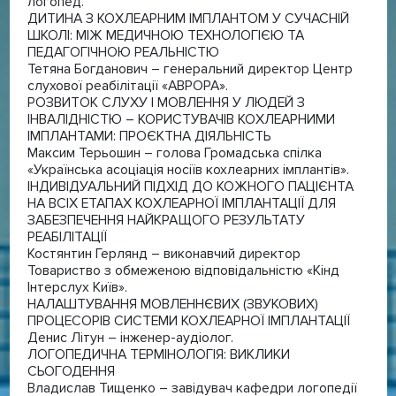
логопед.
ДИТИНА З КОХЛЕАРНИМ ІМПЛАНТОМ У СУЧАСНІЙ
ШКОЛІ: МІЖ МЕДИЧНОЮ ТЕХНОЛОГІЄЮ ТА
ПЕДАГОГІЧНОЮ РЕАЛЬНІСТЮ
Тетяна Богданович – генеральний директор Центр
слухової реабілітації «АВРОРА».
РОЗВИТОК СЛУХУ І МОВЛЕННЯ У ЛЮДЕЙ З
ІНВАЛІДНІСТЮ – КОРИСТУВАЧІВ КОХЛЕАРНИМИ
ІМПЛАНТАМИ: ПРОЄКТНА ДІЯЛЬНІСТЬ
Максим Терьошин – голова Громадська спілка
«Українська асоціація носіїв кохлеарних імплантів».
ІНДИВІДУАЛЬНИЙ ПІДХІД ДО КОЖНОГО ПАЦІЄНТА
НА ВСІХ ЕТАПАХ КОХЛЕАРНОЇ ІМПЛАНТАЦІЇ ДЛЯ
ЗАБЕЗПЕЧЕННЯ НАЙКРАЩОГО РЕЗУЛЬТАТУ
РЕАБІЛІТАЦІЇ
Костянтин Герлянд – виконавчий директор
Товариство з обмеженою відповідальністю «Кінд
Інтерслух Київ».
НАЛАШТУВАННЯ МОВЛЕННЄВИХ (ЗВУКОВИХ)
ПРОЦЕСОРІВ СИСТЕМИ КОХЛЕАРНОЇ ІМПЛАНТАЦІЇ
Денис Літун – інженер-аудіолог.
ЛОГОПЕДИЧНА ТЕРМІНОЛОГІЯ: ВИКЛИКИ
СЬОГОДЕННЯ
Владислав Тищенко – завідувач кафедри логопедії