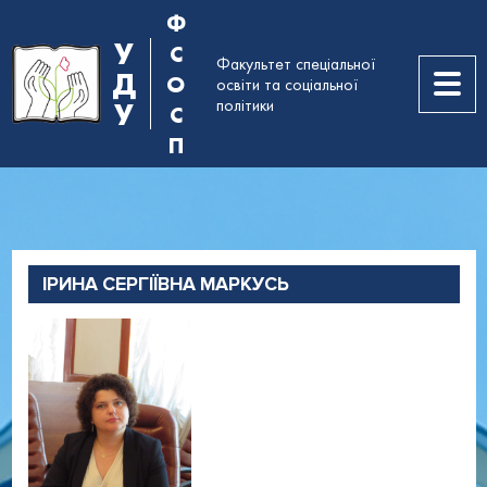
Ф
У
С
Факультет спеціальної
Д
О
освіти та соціальної
політики
У
С
П
Керівництво
Таблиця контактів,
ІРИНА СЕРГІЇВНА МАРКУСЬ