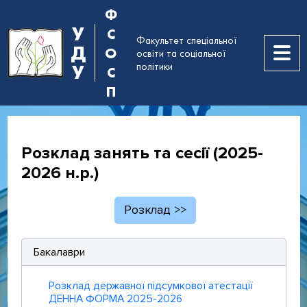
Ф
У
С
Факультет спеціальної
Д
О
освіти та соціальної
політики
У
С
П
Розклад занять та сесії (2025-
2026 н.р.)
Розклад >>
Бакалаври
Розклад державної підсумкової атестації
ДЕННА ФОРМА 2025-2026