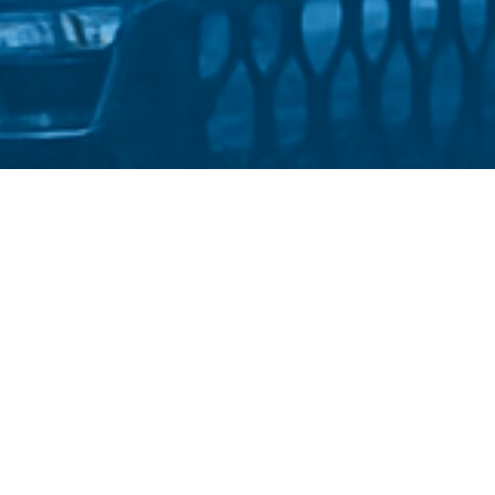
Стати студентом
Політика конфіденційності
іверситет імені Михайла Драгоманова
::
Факультет спеціальної 
2025-2026