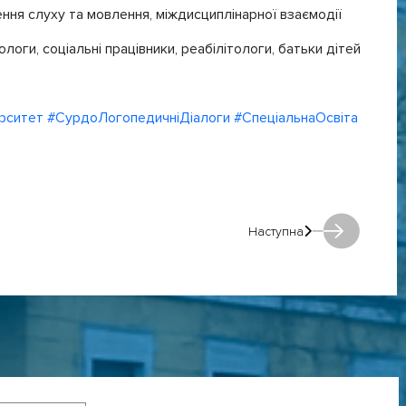
ння слуху та мовлення, міждисциплінарної взаємодії
оги, соціальні працівники, реабілітологи, батьки дітей
рситет
#СурдоЛогопедичніДіалоги
#СпеціальнаОсвіта
Наступна
Наступна: Наступна