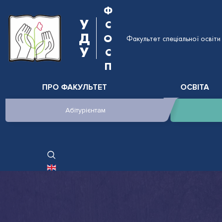
Ф
У
С
Д
О
Факультет спеціальної освіти 
У
С
П
ПРО ФАКУЛЬТЕТ
ОСВІТА
Абітурієнтам
ОБЕРІТЬ СВОЮ МОВУ