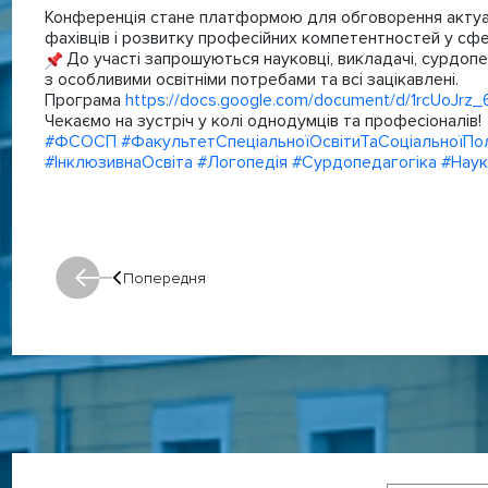
Конференція стане платформою для обговорення актуальн
фахівців і розвитку професійних компетентностей у сфер
До участі запрошуються науковці, викладачі, сурдопед
з особливими освітніми потребами та всі зацікавлені.
Програма
https://docs.google.com/document/d/1rcUoJr
Чекаємо на зустріч у колі однодумців та професіоналів!
#ФСОСП
#ФакультетСпеціальноїОсвітиТаСоціальноїПол
#ІнклюзивнаОсвіта
#Логопедія
#Сурдопедагогіка
#Наук
Попередня
Попередня: Попередня