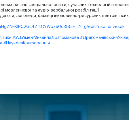
их питань спеціальної освіти, сучасних технологій відновле
і мовленнєвої та аудіо-вербальної реабілітації.
агоги, логопеди, фахівці інклюзивно-ресурсних центрів, психол
z_6HgZNEKlR02Gc4ZftOYWbz60c355iE_tY_g/edit?usp=drivesdk
ітики
#УДУіменіМихайлаДрагоманова
#ДрагоманівськийУніве
а
#НауковаКонференція