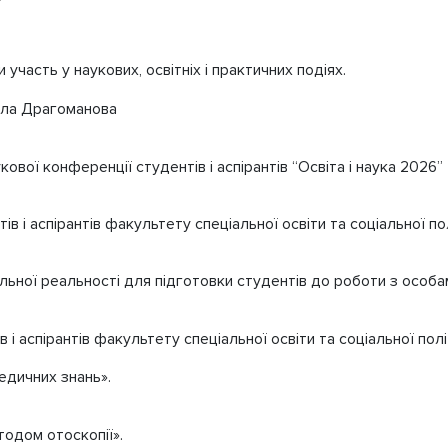
часть у наукових, освітніх і практичних подіях.
йла Драгоманова
вої конференції студентів і аспірантів “Освіта і наука 2026”
 і аспірантів факультету спеціальної освіти та соціальної пол
льної реальності для підготовки студентів до роботи з особа
в і аспірантів факультету спеціальної освіти та соціальної по
едичних знань».
тодом отоскопії».