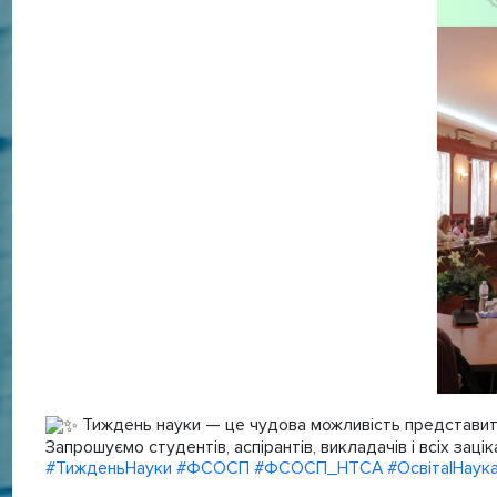
Тиждень науки — це чудова можливість представити с
Запрошуємо студентів, аспірантів, викладачів і всіх заці
#ТижденьНауки
#ФСОСП
#ФСОСП_НТСА
#ОсвітаІНаук