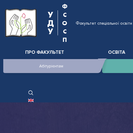
Ф
У
С
Д
О
Факультет спеціальної освіти 
У
С
П
ПРО ФАКУЛЬТЕТ
ОСВІТА
Абітурієнтам
ОБЕРІТЬ СВОЮ МОВУ