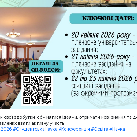
вої здобутки, обмінятися ідеями, отримати нові знання та долу
кавлених взяти активну участь!
а2026
#СтудентськаНаука
#Конференція
#Освіта
#Наука