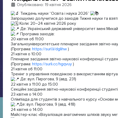
Деталі
Опубліковано: 19 квітня 2026
Тиждень науки “Освіта і наука 2026”
Запрошуємо долучитися до заходів Тижня науки та взяти у
Коли: 20–24 квітня 2026 року
Де: Український державний університет імені Миха
Програма заходів:
20 квітня об 11:00
Загальноуніверситетське пленарне засідання звітно-науко
(Програма:
https://surl.li/dglihw
)
21 квітня о 10:00
Пленарне засідання звітно-наукової конференції студентів
(Програма:
https://surli.cc/hgqvuy
)
21 квітня об 11:00
Тренінг з управління поведінкою з використанням віртуа
Де: вул. Пирогова, 9 (авд. 231)
22 квітня з 11:00 до 15:00
Секційні засідання звітно-наукової конференції студенті
23 квітня о 14:00
Олімпіада для студентів з навчального курсу «Основи м
Де: вул. Пирогова, 9 (авд. 418)
24 квітня о 14:00
Майстер-клас «Візуалізація анатомічних шляхів звуку ме