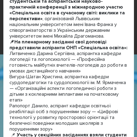
студентській та аспірантській науково-
практичній конференції з міжнародною участю
«Спеціальна освіта в сучасному світі: виклики та
перспективи»
, організованій Львівським
національним університетом імені Івана Франка у
співорганізаторстві з Українським державним
університетом імені Михайла Драгоманова.
📌На пленарному засіданні свої доповіді
представили аспіранти ОНП «Спеціальна освіта»:
Литвиченко Дарина Сергіївна, аспірантка кафедри
логопедії та логопсихології — «Професійна
готовність майбутніх вчителів-логопедів до роботи в
умовах дистанційного навчання»
Вигура-Шатан Христина, аспірантка кафедри
сурдопедагогіки та сурдопсихології ім. М. Ярмаченка
— «Організаційні аспекти логопедичної роботи з
дітьми з кохлеарними імплантами на початковому
етапі»
Рапопорт Данило, аспірант кафедри освітньої
реабілітації осіб з порушеннями зору — «Цифрові
технології у розвитку просторової орієнтації та
безпечної поведінки молодших школярів з
порушеннями зору»
📌
Участь у секційних засіданнях взяли студенти