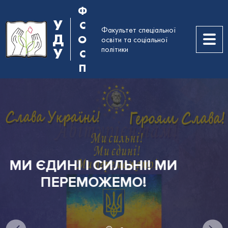
Ф
У
С
Факультет спеціальної
Д
О
освіти та соціальної
політики
У
С
П
И
АБІТУРІЄНТАМ