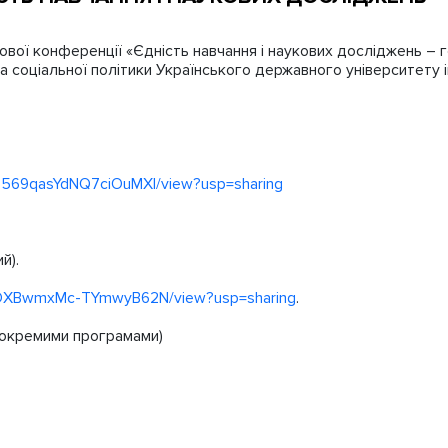
вої конференції «Єдність навчання і наукових досліджень – г
 та соціальної політики Українського державного університету
DjD569qasYdNQ7ciOuMXl/view?usp=sharing
й).
apBKOXBwmxMc-TYmwyB62N/view?usp=sharing
.
а окремими програмами)