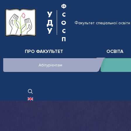
Ф
У
С
Д
О
Факультет спеціальної освіти 
У
С
П
ПРО ФАКУЛЬТЕТ
ОСВІТА
Абітурієнтам
ОБЕРІТЬ СВОЮ МОВУ