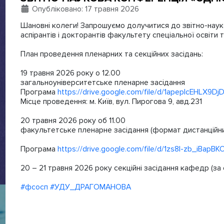
Деталі
Опубліковано: 17 травня 2026
Шановні колеги! Запрошуємо долучитися до звітно-науко
аспірантів і докторантів факультету спеціальної освіти
План проведення пленарних та секційних засідань:
19 травня 2026 року о 12.00
загальноуніверситетське пленарне засідання
Програма
https://drive.google.com/file/d/1apeplcEHLX9
Місце проведення: м. Київ, вул. Пирогова 9, авд.231
20 травня 2026 року об 11.00
факультетське пленарне засідання (формат дистанційни
Програма
https://drive.google.com/file/d/1zs8l-zb_iB
20 – 21 травня 2026 року секційні засідання кафедр (з
#фсосп
#УДУ_ДРАГОМАНОВА