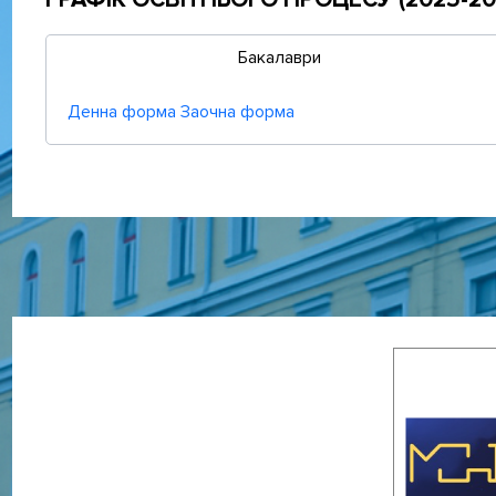
Бакалаври
Денна форма
Заочна форма