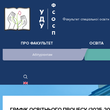
Ф
У
С
Д
О
Факультет спеціальної освіти 
У
С
П
ПРО ФАКУЛЬТЕТ
ОСВІТА
Абітурієнтам
ОБЕРІТЬ СВОЮ МОВУ
ГРАФІК ОСВІТНЬОГО ПРОЦЕСУ (2025-202