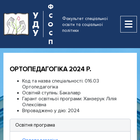
Ф
У
С
Факультет спеціальної
Д
О
освіти та соціальної
політики
У
С
П
ОРТОПЕДАГОГІКА 2024 Р.
Код та назва спеціальності:
016.03
Ортопедагогіка
Освітній ступінь:
Бакалавр
Гарант освітньої програми:
Ханзерук Лілія
Олексіївна
Впроваджено у дію:
2024
Освітня програма