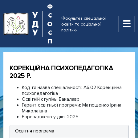
Ф
У
С
Факультет спеціальної
Д
О
освіти та соціальної
політики
У
С
П
КОРЕКЦІЙНА ПСИХОПЕДАГОГІКА
2025 Р.
Код та назва спеціальності:
А6.02 Корекційна
психопедагогіка
Освітній ступінь:
Бакалавр
Гарант освітньої програми:
Матющенко Ірина
Миколаївна
Впроваджено у дію:
2025
Освітня програма