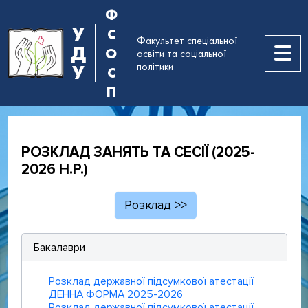
Ф
У
С
Факультет спеціальної
Д
О
освіти та соціальної
політики
У
С
П
РОЗКЛАД ЗАНЯТЬ ТА СЕСІЇ (2025-
2026 Н.Р.)
Розклад >>
Бакалаври
Розклад державної підсумкової атестації
ДЕННА ФОРМА 2025-2026
Розклад державної підсумкової атестації