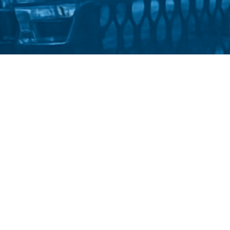
Стати студентом
Політика конфіденційності
іверситет імені Михайла Драгоманова
::
Факультет спеціальної 
2025-2026