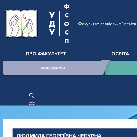
Ф
У
С
Д
О
Факультет спеціальної освіти 
У
С
П
ПРО ФАКУЛЬТЕТ
ОСВІТА
Абітурієнтам
ОБЕРІТЬ СВОЮ МОВУ
ЛЮДМИЛА ГЕОРГІЇВНА ЧЕПУРНА