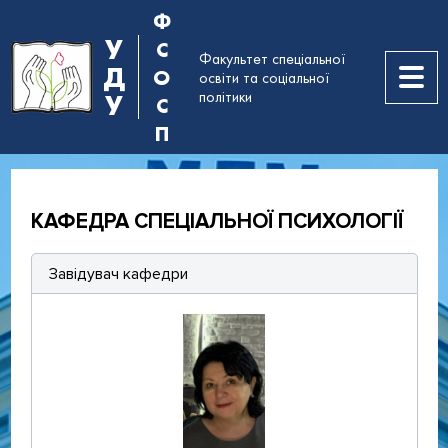
Ф
У
С
Факультет спеціальної
Д
О
освіти та соціальної
політики
У
С
П
КАФЕДРА СПЕЦІАЛЬНОЇ ПСИХОЛОГІЇ
Завідувач кафедри