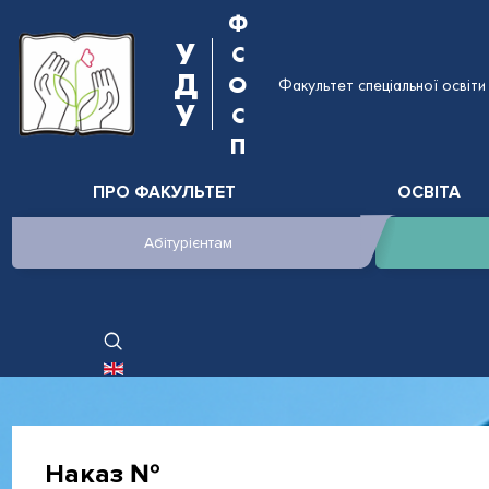
Ф
У
С
Д
О
Факультет спеціальної освіти 
У
С
П
ПРО ФАКУЛЬТЕТ
ОСВІТА
Абітурієнтам
ОБЕРІТЬ СВОЮ МОВУ
Наказ №