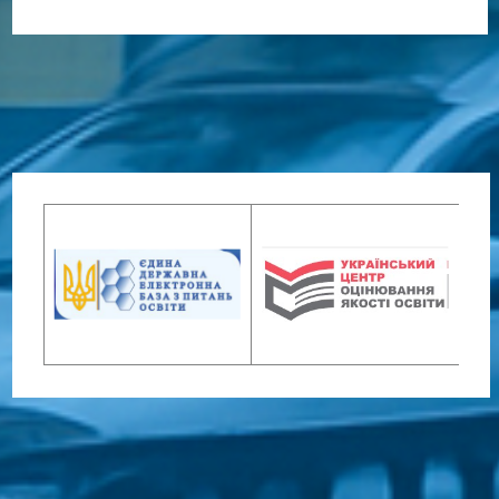
Дочірні категорії
Керівництво
4
Співробітники
59