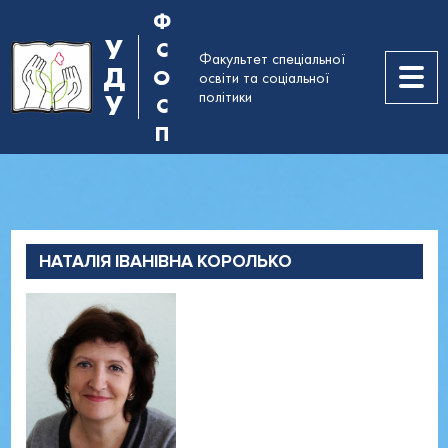
Ф
У
С
Факультет спеціальної
Д
О
освіти та соціальної
політики
У
С
П
Факультет
Таблиця контактів,
НАТАЛІЯ ІВАНІВНА КОРОЛЬКО